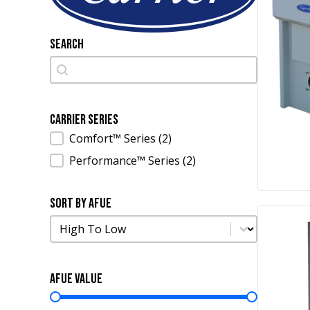
Search
Search
Search
Carrier Series
Carrier Series
Comfort™ Series
(2)
Performance™ Series
(2)
Sort by AFUE
Sort by AFUE
Sort by AFUE
AFUE Value
AFUE Value