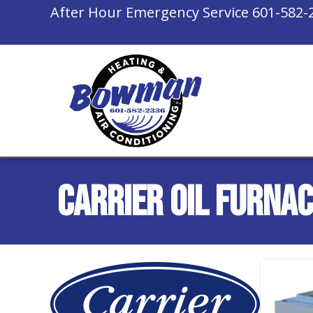
Skip
Skip
Site
After Hour Emergency Service
601-582-
to
to
map
Content
navigation
Carrier Oil Furna